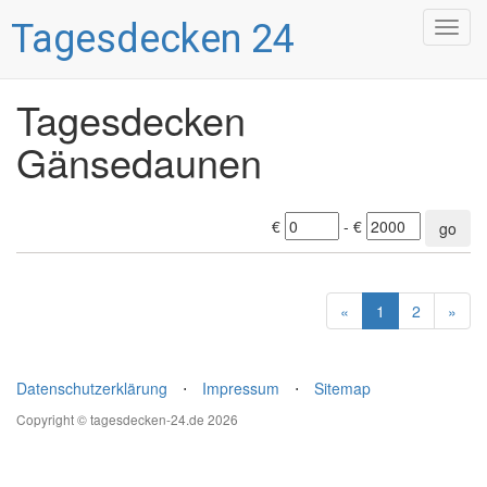
Tagesdecken 24
Togg
navig
Tagesdecken
Gänsedaunen
€
- €
go
«
1
2
»
Datenschutzerklärung
⋅
Impressum
⋅
Sitemap
Copyright © tagesdecken-24.de 2026